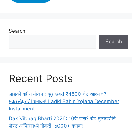
Police
Constable
Driver
Final
Results
Search
Announced:दिल्ली
Search
पोलीस
कॉन्स्टेबल
ड्रायव्हरचा
अंतिम
निकाल
Recent Posts
जाहीर!
लाडकी बहीण योजना: खुशखबर! ₹4500 थेट खात्यात?
मकरसंक्रांती धमाका! Ladki Bahin Yojana December
Installment
Dak Vibhag Bharti 2026: 10वी पास? थेट मुलाखतीने
पोस्ट ऑफिसमध्ये नोकरी! 5000+ कमवा!