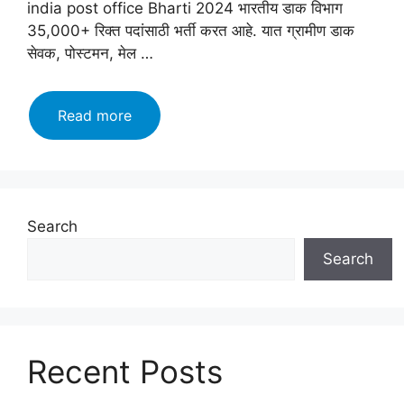
india post office Bharti 2024 भारतीय डाक विभाग
35,000+ रिक्त पदांसाठी भर्ती करत आहे. यात ग्रामीण डाक
सेवक, पोस्टमन, मेल …
india
Read more
post
office
recruitment
2024:ग्रामीण
डाक
Search
सेवक,
Search
पोस्टमन,
मेल
गार्ड,
मल्टी
टास्किंग
Recent Posts
स्टाफ
(MTS)