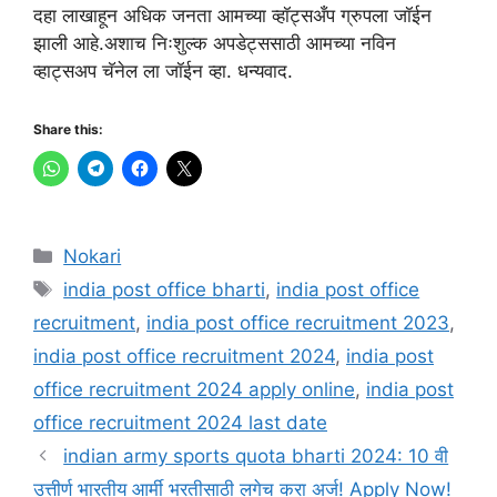
दहा लाखाहून अधिक जनता आमच्या व्हॉट्सअँप ग्रुपला जॉईन
झाली आहे.अशाच निःशुल्क अपडेट्ससाठी आमच्या नविन
व्हाट्सअप चॅनेल ला जॉईन व्हा. धन्यवाद.
Share this:
Categories
Nokari
Tags
india post office bharti
,
india post office
recruitment
,
india post office recruitment 2023
,
india post office recruitment 2024
,
india post
office recruitment 2024 apply online
,
india post
office recruitment 2024 last date
indian army sports quota bharti 2024: 10 वी
उत्तीर्ण भारतीय आर्मी भरतीसाठी लगेच करा अर्ज! Apply Now!