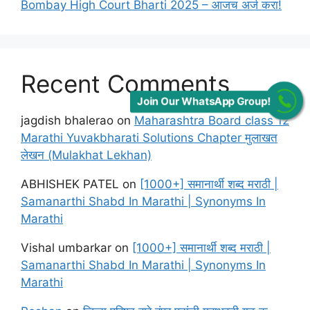
Bombay High Court Bharti 2025 – आजच अर्ज करा!
Recent Comments
Join Our WhatsApp Group!
jagdish bhalerao
on
Maharashtra Board class 12
Marathi Yuvakbharati Solutions Chapter मुलाखत
लेखन (Mulakhat Lekhan)
ABHISHEK PATEL
on
[1000+] समानार्थी शब्द मराठी |
Samanarthi Shabd In Marathi | Synonyms In
Marathi
Vishal umbarkar
on
[1000+] समानार्थी शब्द मराठी |
Samanarthi Shabd In Marathi | Synonyms In
Marathi