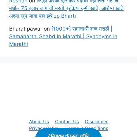
Roshan
on
जिल्हा परिषद द्वारे बंपर पदांची महाभरती गट क
मधील 75 हजार जांगांची भरती प्रकिया कृषी खाते, आरोग्य खाते
अश्या खुप जागा पहा इथे zp Bharti
Bharat pawar
on
[1000+] समानार्थी शब्द मराठी |
Samanarthi Shabd In Marathi | Synonyms In
Marathi
About Us
Contact Us
Disclaimer
Privacy Policy
Terms & Conditions
टेलिग्राम चॅनलला जॉईन