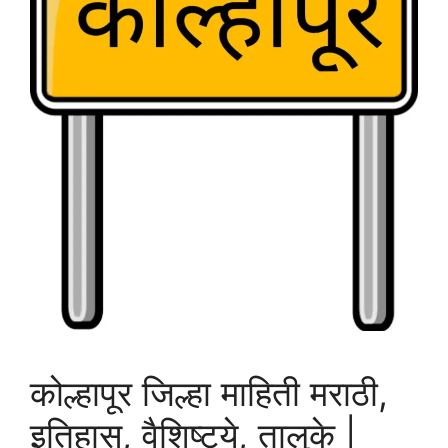
कोल्हापूर जिल्हा माहिती मराठी,
इतिहास, वैशिष्ट्ये, तालुके |