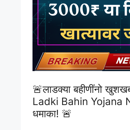
🚨लाडक्या बहीणींनो खुश
Ladki Bahin Yojana No
धमाका! 🚨