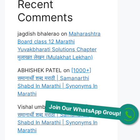
Recent
Comments
jagdish bhalerao
on
Maharashtra
Board class 12 Marathi
Yuvakbharati Solutions Chapter
मुलाखत लेखन (Mulakhat Lekhan)
ABHISHEK PATEL
on
[1000+]
समानार्थी शब्द मराठी | Samanarthi
Shabd In Marathi | Synonyms In
Marathi
Vishal umbarkar
on
[1000+]
Join Our WhatsApp Group!
समानार्थी शब्द मराठी | Samanarthi
Shabd In Marathi | Synonyms In
Marathi