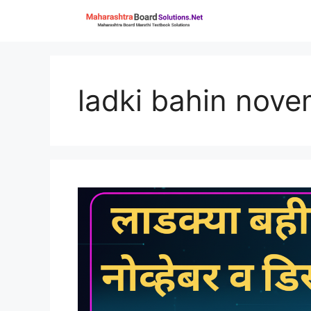
Skip
to
content
ladki bahin nove