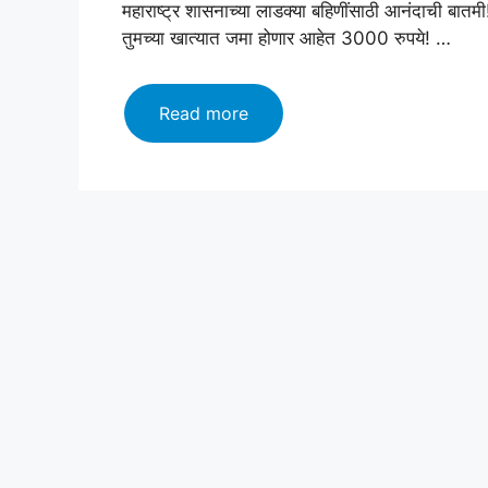
महाराष्ट्र शासनाच्या लाडक्या बहिणींसाठी आनंदाची बातमी! 
तुमच्या खात्यात जमा होणार आहेत 3000 रुपये! …
🚨
Read more
लाडक्या
बहीणींनो
खुशखबर!
3000₹
खात्यात
जमा!
Ladki
Bahin
Yojana
November
Lists:
संक्रांती
धमाका!
🚨