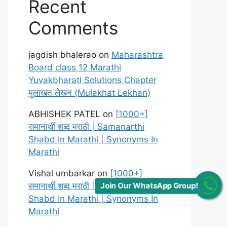
Recent
Comments
jagdish bhalerao
on
Maharashtra
Board class 12 Marathi
Yuvakbharati Solutions Chapter
मुलाखत लेखन (Mulakhat Lekhan)
ABHISHEK PATEL
on
[1000+]
समानार्थी शब्द मराठी | Samanarthi
Shabd In Marathi | Synonyms In
Marathi
Vishal umbarkar
on
[1000+]
समानार्थी शब्द मराठी | Samanarthi
Join Our WhatsApp Group!
Shabd In Marathi | Synonyms In
Marathi