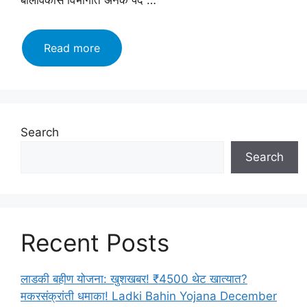
बालविकास विभागात अनेक पदे …
महिला
Read more
व
बालविकास
विभाग
2023
अंतर्गत
Search
नोकरीची
Search
संधी
उपलब्ध
आहेत
पहा
इथे
Recent Posts
लगेच
अर्ज
करा
लाडकी बहीण योजना: खुशखबर! ₹4500 थेट खात्यात?
मकरसंक्रांती धमाका! Ladki Bahin Yojana December