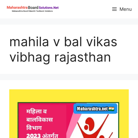
Skip
Menu
to
content
mahila v bal vikas
vibhag rajasthan