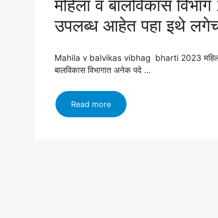
महिला व बालविकास विभाग 
उपलब्ध आहेत पहा इथे लगेच
Mahila v balvikas vibhag bharti 2023 महिला व 
बालविकास विभागात अनेक पदे …
महिला
Read more
व
बालविकास
विभाग
2023
अंतर्गत
नोकरीची
संधी
उपलब्ध
आहेत