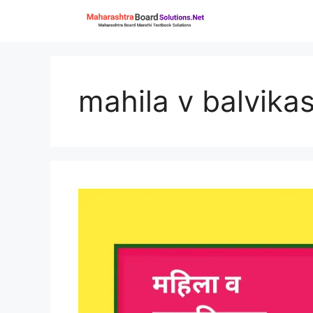
Skip
to
content
mahila v balvika