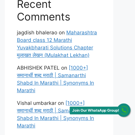
Recent
Comments
jagdish bhalerao
on
Maharashtra
Board class 12 Marathi
Yuvakbharati Solutions Chapter
मुलाखत लेखन (Mulakhat Lekhan)
ABHISHEK PATEL
on
[1000+]
समानार्थी शब्द मराठी | Samanarthi
Shabd In Marathi | Synonyms In
Marathi
Vishal umbarkar
on
[1000+]
Join Our WhatsApp Group!
समानार्थी शब्द मराठी | Samanarthi
Shabd In Marathi | Synonyms In
Marathi