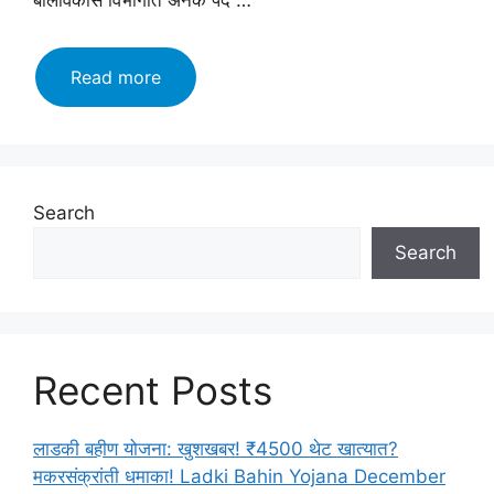
बालविकास विभागात अनेक पदे …
महिला
Read more
व
बालविकास
विभाग
2023
अंतर्गत
Search
नोकरीची
Search
संधी
उपलब्ध
आहेत
पहा
इथे
Recent Posts
लगेच
अर्ज
करा
लाडकी बहीण योजना: खुशखबर! ₹4500 थेट खात्यात?
मकरसंक्रांती धमाका! Ladki Bahin Yojana December