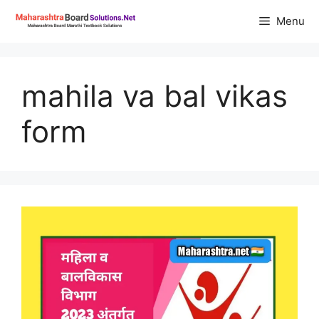
Skip
Menu
to
content
mahila va bal vikas
form