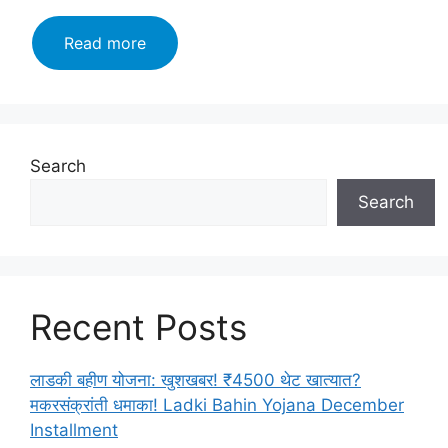
Maza
Read more
Ladka
Bhau
Yojana
2024:माझा
लाडका
Search
भाऊ
Search
योजना
का
होत
आहे
सोशल
Recent Posts
मीडियावर
व्हायरल!Aaply
Now
लाडकी बहीण योजना: खुशखबर! ₹4500 थेट खात्यात?
मकरसंक्रांती धमाका! Ladki Bahin Yojana December
Installment