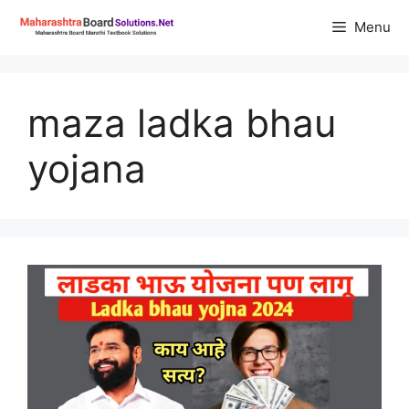
Skip
Menu
to
content
maza ladka bhau
yojana