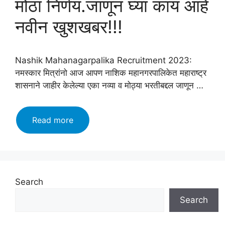
मोठा निर्णय.जाणून घ्या काय आहे
नवीन खुशखबर!!!
Nashik Mahanagarpalika Recruitment 2023:
नमस्कार मित्रांनो आज आपण नाशिक महानगरपालिकेत महाराष्ट्र
शासनाने जाहीर केलेल्या एका नव्या व मोठ्या भरतीबद्दल जाणून …
Nashik
Read more
Mahanagarpalika
Recruitment
2023:नाशिक
महानगरपालिके
अंतर्गत
Search
होणार
Search
मोठी
भरती.महाराष्ट्र