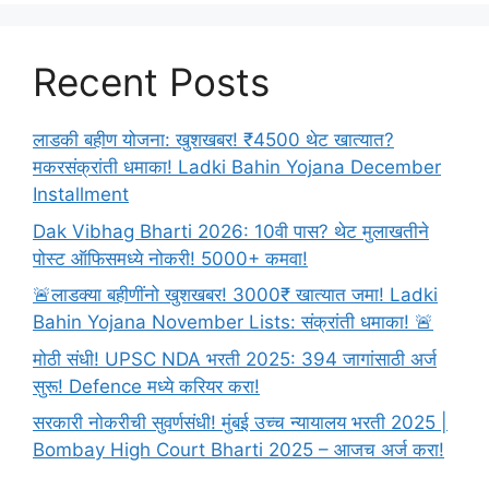
शासनाने
घेतला
मोठा
Recent Posts
निर्णय.जाणून
घ्या
काय
लाडकी बहीण योजना: खुशखबर! ₹4500 थेट खात्यात?
आहे
मकरसंक्रांती धमाका! Ladki Bahin Yojana December
नवीन
Installment
खुशखबर!!!
Dak Vibhag Bharti 2026: 10वी पास? थेट मुलाखतीने
पोस्ट ऑफिसमध्ये नोकरी! 5000+ कमवा!
🚨लाडक्या बहीणींनो खुशखबर! 3000₹ खात्यात जमा! Ladki
Bahin Yojana November Lists: संक्रांती धमाका! 🚨
मोठी संधी! UPSC NDA भरती 2025: 394 जागांसाठी अर्ज
सुरू! Defence मध्ये करियर करा!
सरकारी नोकरीची सुवर्णसंधी! मुंबई उच्च न्यायालय भरती 2025 |
Bombay High Court Bharti 2025 – आजच अर्ज करा!