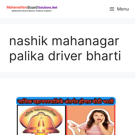
Skip
Menu
to
content
nashik mahanagar
palika driver bharti