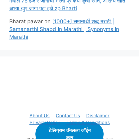
मधील 75 हजार जांगांची भरती प्रकिया कृषी खाते, आरोग्य खाते
अश्या खुप जागा पहा इथे zp Bharti
Bharat pawar
on
[1000+] समानार्थी शब्द मराठी |
Samanarthi Shabd In Marathi | Synonyms In
Marathi
About Us
Contact Us
Disclaimer
Privacy Policy
Terms & Conditions
टेलिग्राम चॅनलला जॉईन
करा