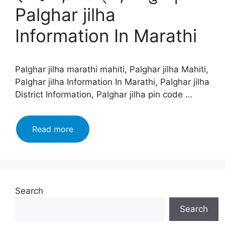
Palghar jilha
Information In Marathi
Palghar jilha marathi mahiti, Palghar jilha Mahiti,
Palghar jilha Information In Marathi, Palghar jilha
District Information, Palghar jilha pin code …
पालघर
Read more
जिल्हा
माहिती
मराठी,
इतिहास,
वैशिष्ट्ये,
Search
तालुके
Search
|