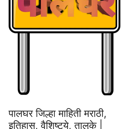
पालघर जिल्हा माहिती मराठी,
इतिहास, वैशिष्ट्ये, तालुके |