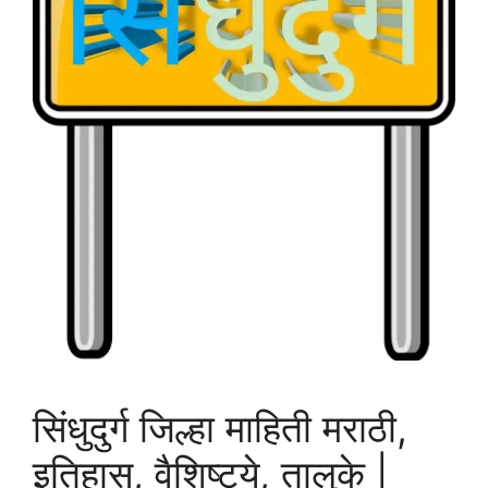
सिंधुदुर्ग जिल्हा माहिती मराठी,
इतिहास, वैशिष्ट्ये, तालुके |