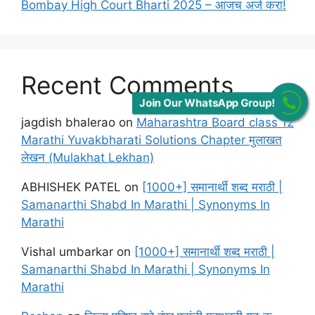
Bombay High Court Bharti 2025 – आजच अर्ज करा!
Recent Comments
Join Our WhatsApp Group!
jagdish bhalerao
on
Maharashtra Board class 12
Marathi Yuvakbharati Solutions Chapter मुलाखत
लेखन (Mulakhat Lekhan)
ABHISHEK PATEL
on
[1000+] समानार्थी शब्द मराठी |
Samanarthi Shabd In Marathi | Synonyms In
Marathi
Vishal umbarkar
on
[1000+] समानार्थी शब्द मराठी |
Samanarthi Shabd In Marathi | Synonyms In
Marathi