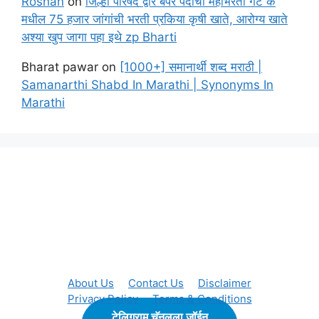
Roshan
on
जिल्हा परिषद द्वारे बंपर पदांची महाभरती गट क
मधील 75 हजार जांगांची भरती प्रकिया कृषी खाते, आरोग्य खाते
अश्या खुप जागा पहा इथे zp Bharti
Bharat pawar
on
[1000+] समानार्थी शब्द मराठी |
Samanarthi Shabd In Marathi | Synonyms In
Marathi
About Us
Contact Us
Disclaimer
Privacy Policy
Terms & Conditions
टेलिग्राम चॅनलला जॉईन