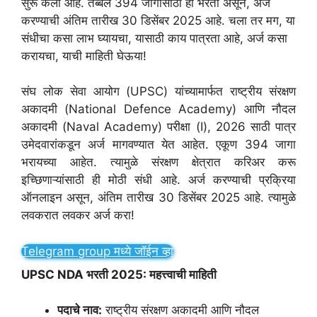
सुरू केली आहे. तब्बल 394 जागांसाठी ही भरती असून, अर्ज
करण्याची अंतिम तारीख 30 डिसेंबर 2025 आहे. चला तर मग, या
संधीचा कसा लाभ घ्यायचा, यासाठी काय पात्रता आहे, अर्ज कसा
करायचा, याची माहिती घेऊया!
संघ लोक सेवा आयोग (UPSC) यांच्यामार्फत राष्ट्रीय संरक्षण
अकादमी (National Defence Academy) आणि नौदल
अकादमी (Naval Academy) परीक्षा (I), 2026 साठी पात्र
उमेदवारांकडून अर्ज मागवण्यात येत आहेत. एकूण 394 जागा
भरायच्या आहेत. त्यामुळे संरक्षण क्षेत्रात करिअर करू
इच्छिणाऱ्यांसाठी ही मोठी संधी आहे. अर्ज करण्याची प्रक्रिया
ऑनलाइन असून, अंतिम तारीख 30 डिसेंबर 2025 आहे. त्यामुळे
लवकरात लवकर अर्ज करा!
Telegram group मध्ये जॉईन व्हा
UPSC NDA भरती 2025: महत्त्वाची माहिती
पदाचे नाव:
राष्ट्रीय संरक्षण अकादमी आणि नौदल