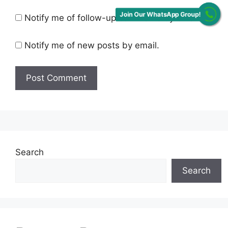
Join Our WhatsApp Group!
Notify me of follow-up comments by email.
Notify me of new posts by email.
Search
Search