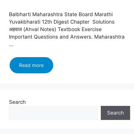
Balbharti Maharashtra State Board Marathi
Yuvakbharati 12th Digest Chapter Solutions
अहवाल (Ahval Notes) Textbook Exercise
Important Questions and Answers. Maharashtra
…
Maharashtra
Read more
Board
class
12
Marathi
Yuvakbharati
Search
Solutions
Search
Chapter
अहवाल
(Ahval)2024