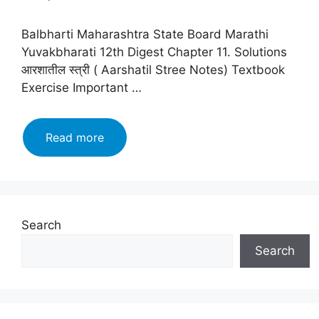
Balbharti Maharashtra State Board Marathi
Yuvakbharati 12th Digest Chapter 11. Solutions
आरशातील स्त्री ( Aarshatil Stree Notes) Textbook
Exercise Important …
Maharashtra
Read more
Board
class
12
Marathi
Yuvakbharati
Search
Solutions
Search
Chapter
11:
आरशातील
स्त्री