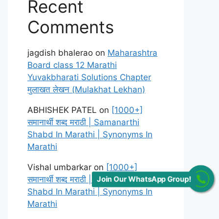
Recent
Comments
jagdish bhalerao
on
Maharashtra
Board class 12 Marathi
Yuvakbharati Solutions Chapter
मुलाखत लेखन (Mulakhat Lekhan)
ABHISHEK PATEL
on
[1000+]
समानार्थी शब्द मराठी | Samanarthi
Shabd In Marathi | Synonyms In
Marathi
Vishal umbarkar
on
[1000+]
समानार्थी शब्द मराठी | Samanarthi
Join Our WhatsApp Group!
Shabd In Marathi | Synonyms In
Marathi