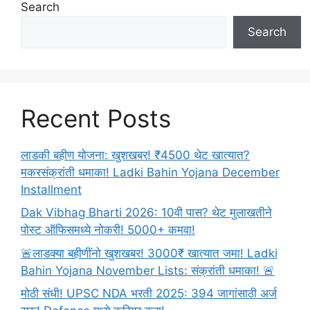
Yuvakbharati
Search
Solutions
Search
Chapter
जयपूर
फुटचे
जनक
(
Recent Posts
Jaipur
Futche
Janak
लाडकी बहीण योजना: खुशखबर! ₹4500 थेट खात्यात?
)2024
मकरसंक्रांती धमाका! Ladki Bahin Yojana December
Installment
Dak Vibhag Bharti 2026: 10वी पास? थेट मुलाखतीने
पोस्ट ऑफिसमध्ये नोकरी! 5000+ कमवा!
🚨लाडक्या बहीणींनो खुशखबर! 3000₹ खात्यात जमा! Ladki
Bahin Yojana November Lists: संक्रांती धमाका! 🚨
मोठी संधी! UPSC NDA भरती 2025: 394 जागांसाठी अर्ज