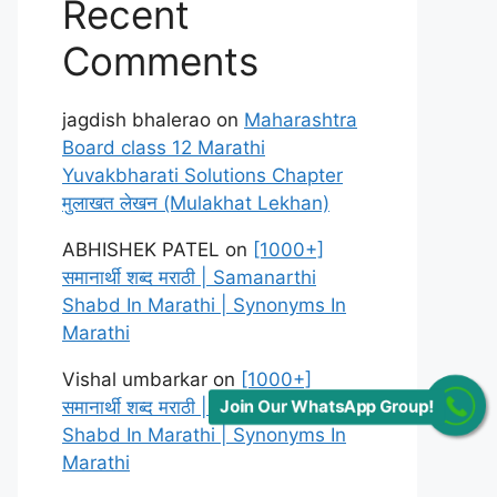
Recent
Comments
jagdish bhalerao
on
Maharashtra
Board class 12 Marathi
Yuvakbharati Solutions Chapter
मुलाखत लेखन (Mulakhat Lekhan)
ABHISHEK PATEL
on
[1000+]
समानार्थी शब्द मराठी | Samanarthi
Shabd In Marathi | Synonyms In
Marathi
Vishal umbarkar
on
[1000+]
समानार्थी शब्द मराठी | Samanarthi
Join Our WhatsApp Group!
Shabd In Marathi | Synonyms In
Marathi