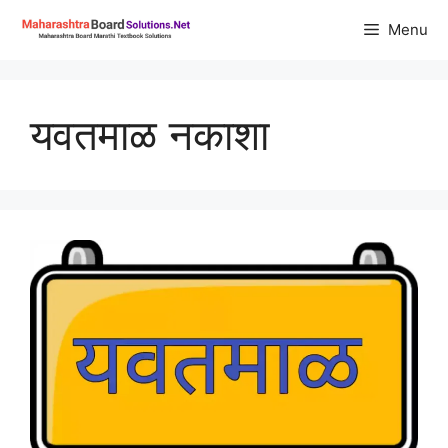
Skip
Menu
to
content
यवतमाळ नकाशा