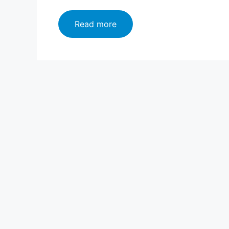
लातूर
Read more
जिल्हा
माहिती
मराठी,
इतिहास,
वैशिष्ट्ये,
तालुके
|
Latur
information
In
Marathi