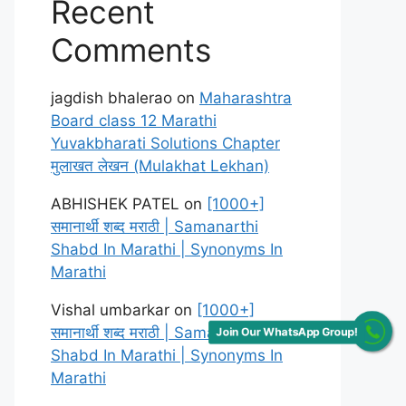
Recent
Comments
jagdish bhalerao
on
Maharashtra
Board class 12 Marathi
Yuvakbharati Solutions Chapter
मुलाखत लेखन (Mulakhat Lekhan)
ABHISHEK PATEL
on
[1000+]
समानार्थी शब्द मराठी | Samanarthi
Shabd In Marathi | Synonyms In
Marathi
Vishal umbarkar
on
[1000+]
समानार्थी शब्द मराठी | Samanarthi
Join Our WhatsApp Group!
Shabd In Marathi | Synonyms In
Marathi