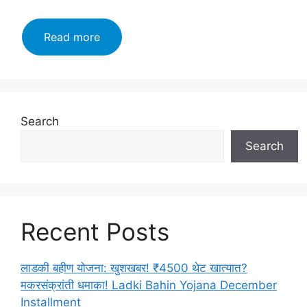
Maharashtra
Read more
Board
class
12
Marathi
Yuvakbharati
Search
Solutions
Search
Chapter
Bhag
3:
कथा-
साहित्यप्रकार-
Recent Posts
परिचय
(Katha-
Sahityaprakar-
लाडकी बहीण योजना: खुशखबर! ₹4500 थेट खात्यात?
Prichay
मकरसंक्रांती धमाका! Ladki Bahin Yojana December
)
Installment