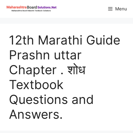
Skip
Menu
to
content
12th Marathi Guide
Prashn uttar
Chapter . शोध
Textbook
Questions and
Answers.