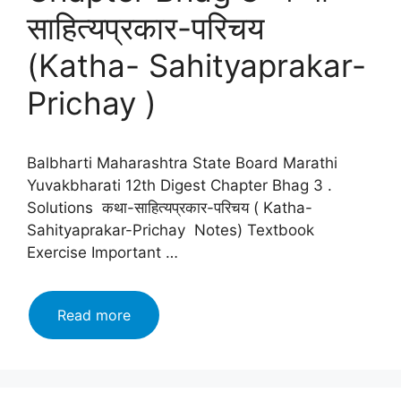
साहित्यप्रकार-परिचय
(Katha- Sahityaprakar-
Prichay )
Balbharti Maharashtra State Board Marathi
Yuvakbharati 12th Digest Chapter Bhag 3 .
Solutions कथा-साहित्यप्रकार-परिचय ( Katha-
Sahityaprakar-Prichay Notes) Textbook
Exercise Important …
Maharashtra
Read more
Board
class
12
Marathi