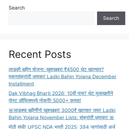
Yuvakbharati
Search
Solutions
Search
Chapter
Bhag
3:
कथा-
साहित्यप्रकार-
Recent Posts
परिचय
(Katha-
Sahityaprakar-
लाडकी बहीण योजना: खुशखबर! ₹4500 थेट खात्यात?
Prichay
मकरसंक्रांती धमाका! Ladki Bahin Yojana December
)
Installment
Dak Vibhag Bharti 2026: 10वी पास? थेट मुलाखतीने
पोस्ट ऑफिसमध्ये नोकरी! 5000+ कमवा!
🚨लाडक्या बहीणींनो खुशखबर! 3000₹ खात्यात जमा! Ladki
Bahin Yojana November Lists: संक्रांती धमाका! 🚨
मोठी संधी! UPSC NDA भरती 2025: 394 जागांसाठी अर्ज