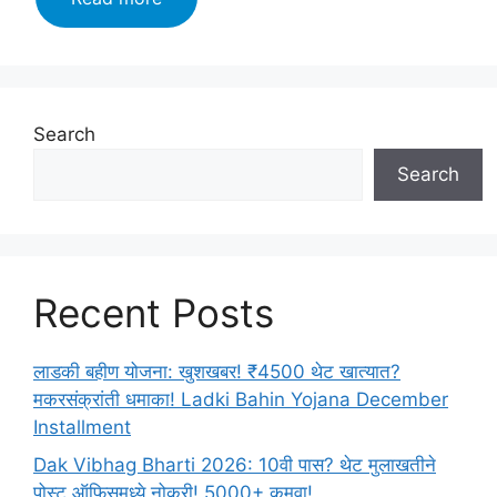
Exam
Date
2024:
सर्व
स्पर्धा
Search
परीक्षांचे
Search
वेळापत्रक
जाहीर!
लगेच
बघा!
Recent Posts
लाडकी बहीण योजना: खुशखबर! ₹4500 थेट खात्यात?
मकरसंक्रांती धमाका! Ladki Bahin Yojana December
Installment
Dak Vibhag Bharti 2026: 10वी पास? थेट मुलाखतीने
पोस्ट ऑफिसमध्ये नोकरी! 5000+ कमवा!