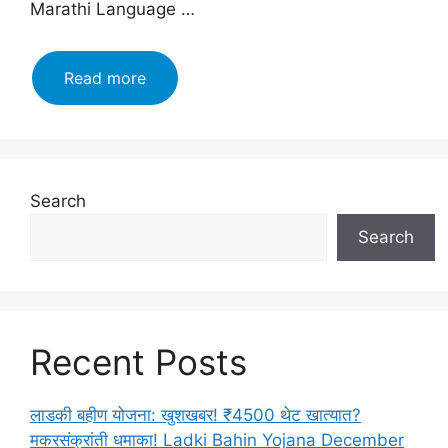
Marathi Language …
मराठी
Read more
भाषा
:
इतिहास
:
निबंध
Search
:
Search
वैशिष्ट्ये
:
थोरवी
:
मराठी
Recent Posts
भाषेचे
महत्व
–
लाडकी बहीण योजना: खुशखबर! ₹4500 थेट खात्यात?
Marathi
मकरसंक्रांती धमाका! Ladki Bahin Yojana December