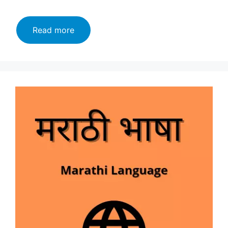
मराठी
Read more
भाषेचे
महत्व
आणि
इतिहास
|
Marathi
Bhasheche
Mahatva