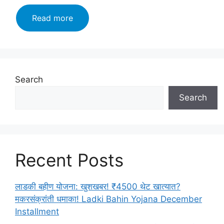
मराठी
Read more
भाषा
:
इतिहास
:
निबंध
Search
:
Search
वैशिष्ट्ये
:
थोरवी
:
मराठी
Recent Posts
भाषेचे
महत्व
–
लाडकी बहीण योजना: खुशखबर! ₹4500 थेट खात्यात?
Marathi
मकरसंक्रांती धमाका! Ladki Bahin Yojana December
Language
Installment
(Marathi