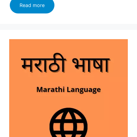
मराठी
Read more
:
भाषा
संवादाचे
साधन
–
Marathi
Bhasha
2024