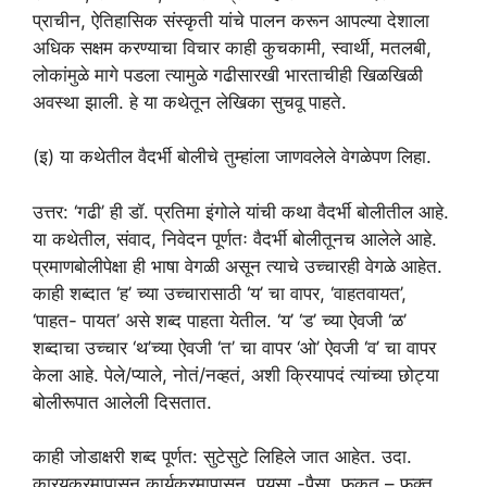
प्राचीन, ऐतिहासिक संस्कृती यांचे पालन करून आपल्या देशाला
अधिक सक्षम करण्याचा विचार काही कुचकामी, स्वार्थी, मतलबी,
लोकांमुळे मागे पडला त्यामुळे गढीसारखी भारताचीही खिळखिळी
अवस्था झाली. हे या कथेतून लेखिका सुचवू पाहते.
(इ) या कथेतील वैदर्भी बोलीचे तुम्हांला जाणवलेले वेगळेपण लिहा.
उत्तर: ‘गढी’ ही डॉ. प्रतिमा इंगोले यांची कथा वैदर्भी बोलीतील आहे.
या कथेतील, संवाद, निवेदन पूर्णतः वैदर्भी बोलीतूनच आलेले आहे.
प्रमाणबोलीपेक्षा ही भाषा वेगळी असून त्याचे उच्चारही वेगळे आहेत.
काही शब्दात ‘ह’ च्या उच्चारासाठी ‘य’ चा वापर, ‘वाहतवायत’,
‘पाहत- पायत’ असे शब्द पाहता येतील. ‘य’ ‘ड’ च्या ऐवजी ‘ळ’
शब्दाचा उच्चार ‘थ’च्या ऐवजी ‘त’ चा वापर ‘ओ’ ऐवजी ‘व’ चा वापर
केला आहे. पेले/प्याले, नोतं/नव्हतं, अशी क्रियापदं त्यांच्या छोट्या
बोलीरूपात आलेली दिसतात.
काही जोडाक्षरी शब्द पूर्णत: सुटेसुटे लिहिले जात आहेत. उदा.
कारयकरमापासून कार्यक्रमापासून, पयसा -पैसा, फकत – फक्त,