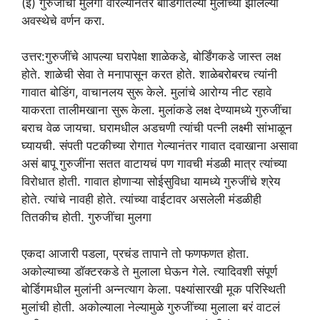
(इ) गुरुजींचा मुलगा वारल्यानंतर बोर्डिगातल्या मुलांच्या झालेल्या
अवस्थेचे वर्णन करा.
उत्तर:गुरुजींचे आपल्या घरापेक्षा शाळेकडे, बोर्डिंगकडे जास्त लक्ष
होते. शाळेची सेवा ते मनापासून करत होते. शाळेबरोबरच त्यांनी
गावात बोडिंग, वाचानलय सुरू केले. मुलांचे आरोग्य नीट रहावे
याकरता तालीमखाना सुरू केला. मुलांकडे लक्ष देण्यामध्ये गुरुजींचा
बराच वेळ जायचा. घरामधील अडचणी त्यांची पत्नी लक्ष्मी सांभाळून
घ्यायची. संपती पटकीच्या रोगात गेल्यानंतर गावात दवाखाना असावा
असं बापू गुरुजींना सतत वाटायचं पण गावची मंडळी मात्र त्यांच्या
विरोधात होती. गावात होणाऱ्या सोईसुविधा यामध्ये गुरुजींचे श्रेय
होते. त्यांचे नावही होते. त्यांच्या वाईटावर असलेली मंडळीही
तितकीच होती. गुरुजींचा मुलगा
एकदा आजारी पडला, प्रचंड तापाने तो फणफणत होता.
अकोल्याच्या डॉक्टरकडे ते मुलाला घेऊन गेले. त्यादिवशी संपूर्ण
बोर्डिगमधील मुलांनी अन्नत्याग केला. पक्ष्यांसारखी मूक परिस्थिती
मुलांची होती. अकोल्याला नेल्यामुळे गुरुजींच्या मुलाला बरं वाटलं