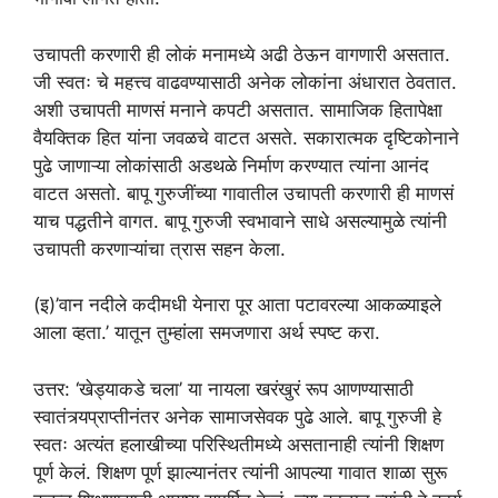
उचापती करणारी ही लोकं मनामध्ये अढी ठेऊन वागणारी असतात.
जी स्वतः चे महत्त्व वाढवण्यासाठी अनेक लोकांना अंधारात ठेवतात.
अशी उचापती माणसं मनाने कपटी असतात. सामाजिक हितापेक्षा
वैयक्तिक हित यांना जवळचे वाटत असते. सकारात्मक दृष्टिकोनाने
पुढे जाणाऱ्या लोकांसाठी अडथळे निर्माण करण्यात त्यांना आनंद
वाटत असतो. बापू गुरुजींच्या गावातील उचापती करणारी ही माणसं
याच पद्धतीने वागत. बापू गुरुजी स्वभावाने साधे असल्यामुळे त्यांनी
उचापती करणाऱ्यांचा त्रास सहन केला.
(इ)’वान नदीले कदीमधी येनारा पूर आता पटावरल्या आकळ्याइले
आला व्हता.’ यातून तुम्हांला समजणारा अर्थ स्पष्ट करा.
उत्तर: ‘खेड्याकडे चला’ या नायला खरंखुरं रूप आणण्यासाठी
स्वातंत्र्यप्राप्तीनंतर अनेक सामाजसेवक पुढे आले. बापू गुरुजी हे
स्वतः अत्यंत हलाखीच्या परिस्थितीमध्ये असतानाही त्यांनी शिक्षण
पूर्ण केलं. शिक्षण पूर्ण झाल्यानंतर त्यांनी आपल्या गावात शाळा सुरू