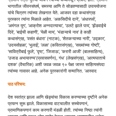
भागातील जीवनसंघर्ष, समस्या आणि ते सोडवण्यासाठी उपाययोजना
यांचे चित्रण त्यांच्या लेखनात येते. आजवर दहा कथासंग्रह
पुरस्कार त्यांना मिळाले आहेत. ‘अकसिदीचे दाने’, ‘अंधारपर्व’,
‘अमंगल युग’, ‘आक्रोश अन्नदात्याचा’, ‘उलटे झाले पाय’, ‘झेंडवाईचे
दिवे’, ‘बाईची कहाणी’, ‘येळी माय’, ‘भंडाऱ्याचे नाव’ हे काही
कथासंग्रह, ‘वसंत बंधारा’ (नाटक), ‘शेतकऱ्याच्या नारी’, ‘उद्कार’,
‘उदयसोहळा’, ‘भुलाई’, ‘लळा’ (कवितासंग्रह), ‘सख्यांच्या गोष्टी’,
‘सावित्रीबाई फुले’, ‘दृष्ट’, ‘जिजाऊ’, ‘करारी आजी’ (बालसाहित्य),
‘उजाड अभायारण्य'(प्रवासवर्णन), गंध’ (लेखसंग्रह), ‘आत्मघाताचे
दशक’ (वैचारिक) अशी जवळ जवळ ९० पेक्षा जास्त साहित्यसंपदा
त्यांच्या नावावर आहे. अनेक पुरस्कारांनी सन्मानित. ‘आस्वाद
पाठ परिचय:
देश स्वतंत्र झाला आणि खेड्यांचा विकास करण्याच्या दृष्टीने अनेक
प्रयत्न सुरू झाले. विकासाच्या वाटचालीत सच्चेपणानं,
प्रामाणिकपणानं काम करणारी मंडळी होती. त्यांच्या निष्ठा त्यांनी