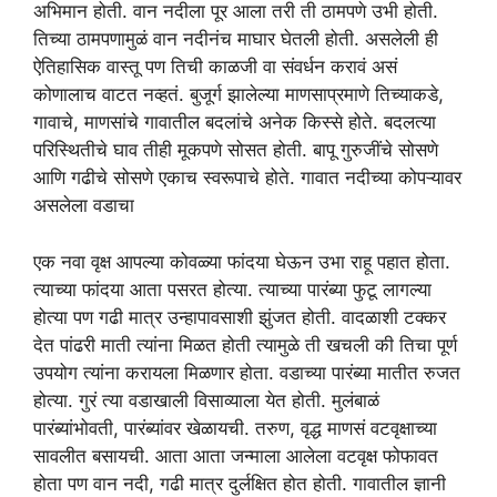
अभिमान होती. वान नदीला पूर आला तरी ती ठामपणे उभी होती.
तिच्या ठामपणामुळं वान नदीनंच माघार घेतली होती. असलेली ही
ऐतिहासिक वास्तू पण तिची काळजी वा संवर्धन करावं असं
कोणालाच वाटत नव्हतं. बुजूर्ग झालेल्या माणसाप्रमाणे तिच्याकडे,
गावाचे, माणसांचे गावातील बदलांचे अनेक किस्से होते. बदलत्या
परिस्थितीचे घाव तीही मूकपणे सोसत होती. बापू गुरुजींचे सोसणे
आणि गढीचे सोसणे एकाच स्वरूपाचे होते. गावात नदीच्या कोपऱ्यावर
असलेला वडाचा
एक नवा वृक्ष आपल्या कोवळ्या फांदया घेऊन उभा राहू पहात होता.
त्याच्या फांदया आता पसरत होत्या. त्याच्या पारंब्या फुटू लागल्या
होत्या पण गढी मात्र उन्हापावसाशी झुंजत होती. वादळाशी टक्कर
देत पांढरी माती त्यांना मिळत होती त्यामुळे ती खचली की तिचा पूर्ण
उपयोग त्यांना करायला मिळणार होता. वडाच्या पारंब्या मातीत रुजत
होत्या. गुरं त्या वडाखाली विसाव्याला येत होती. मुलंबाळं
पारंब्यांभोवती, पारंब्यांवर खेळायची. तरुण, वृद्ध माणसं वटवृक्षाच्या
सावलीत बसायची. आता आता जन्माला आलेला वटवृक्ष फोफावत
होता पण वान नदी, गढी मात्र दुर्लक्षित होत होती. गावातील ज्ञानी