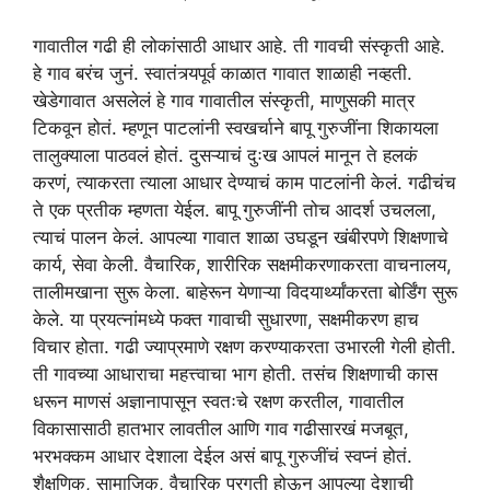
गावातील गढी ही लोकांसाठी आधार आहे. ती गावची संस्कृती आहे.
हे गाव बरंच जुनं. स्वातंत्र्यपूर्व काळात गावात शाळाही नव्हती.
खेडेगावात असलेलं हे गाव गावातील संस्कृती, माणुसकी मात्र
टिकवून होतं. म्हणून पाटलांनी स्वखर्चाने बापू गुरुजींना शिकायला
तालुक्याला पाठवलं होतं. दुसऱ्याचं दुःख आपलं मानून ते हलकं
करणं, त्याकरता त्याला आधार देण्याचं काम पाटलांनी केलं. गढीचंच
ते एक प्रतीक म्हणता येईल. बापू गुरुजींनी तोच आदर्श उचलला,
त्याचं पालन केलं. आपल्या गावात शाळा उघडून खंबीरपणे शिक्षणाचे
कार्य, सेवा केली. वैचारिक, शारीरिक सक्षमीकरणाकरता वाचनालय,
तालीमखाना सुरू केला. बाहेरून येणाऱ्या विदयार्थ्यांकरता बोर्डिंग सुरू
केले. या प्रयत्नांमध्ये फक्त गावाची सुधारणा, सक्षमीकरण हाच
विचार होता. गढी ज्याप्रमाणे रक्षण करण्याकरता उभारली गेली होती.
ती गावच्या आधाराचा महत्त्वाचा भाग होती. तसंच शिक्षणाची कास
धरून माणसं अज्ञानापासून स्वतःचे रक्षण करतील, गावातील
विकासासाठी हातभार लावतील आणि गाव गढीसारखं मजबूत,
भरभक्कम आधार देशाला देईल असं बापू गुरुजींचं स्वप्नं होतं.
शैक्षणिक, सामाजिक, वैचारिक प्रगती होऊन आपल्या देशाची