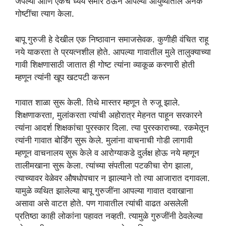
जपल्या आणि एकच ध्येय समोर ठेऊन आपल्या आयुष्यातील अनेक
गोष्टींचा त्याग केला.
बापू गुरुजी हे देखील एक निष्ठावान समाजसेवक. कुणीही वंचित राहू
नये याकरता ते प्रयत्नशील होते. आपल्या गावातील मुले तालुक्याच्या
गावी शिक्षणासाठी जातात ही गोष्ट त्यांना व्याकूळ करणारी होती
म्हणून त्यांनी खूप खटपटी करून
गावात शाळा सुरू केली. तिथे मास्तर म्हणून ते रुजू झाले.
शिक्षणाकरता, मुलांकरता त्यांची अहोरात्र मेहनत पाहून सरकारने
त्यांना आदर्श शिक्षकांचा पुरस्कार दिला. त्या पुरस्काराच्या. रकमेतून
त्यांनी गावात बोर्डिंग सुरू केले. मुलांना वाचनाची गोडी लागावी
म्हणून वाचनालय सुरू केले व आरोग्याकडे दुर्लक्ष होऊ नये म्हणून
तालीमखाना सुरू केला. त्यांच्या संपतीला पटकीचा रोग झाला,
त्याच्यावर वेळेवर औषधोपचार न झाल्याने तो त्या आजारात दगावला.
यामुळे व्यथित झालेल्या बापू गुरुजींना आपल्या गावात दवाखाना
असावा असे वाटत होते. पण गावातील त्यांची वाढत असलेली
प्रतिष्ठा काही लोकांना पहावत नव्हती. त्यामुळे गुरुजींनी ठेवलेल्या