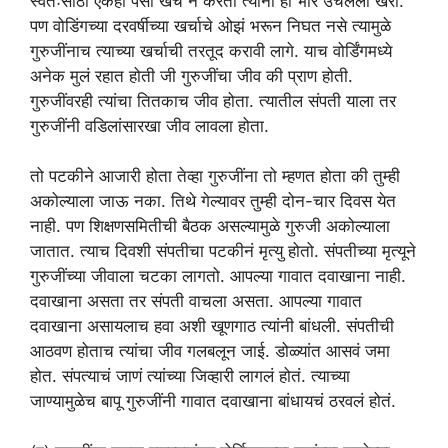
स्वतःसाठी एकही पैसा खर्च न करता त्यांनी हा भार उचलला खरा.
पण वोडिंगच्या दरवर्षीच्या खर्चाचे ओझं भरून निघत नसे त्यामुळे
गुरुजींनाच त्याच्या खर्चाची तरतूद करावी लागे. याच वोर्डिंगमध्ये
अनेक मुलं रहात होती जी गुरुजींचा जीव की प्राण होती.
गुरुजींवरही त्यांचा तितकाच जीव होता. त्यातील संपती याला तर
गुरुजींनी वडिलांसारखा जीव लावला होता.
तो पटकीने आजारी होता तेव्हा गुरुजींना तो म्हणत होता की तुम्ही
अकोल्याला जाऊ नका. तिथे गेल्यावर तुम्ही दोन-चार दिवस येत
नाही. पण शिक्षणसमितीची बैठक असल्यामुळे गुरुजी अकोल्याला
जातात. त्याच दिवशी संपतीचा पटकीनं मृत्यु होतो. संपतीच्या मृत्यूने
गुरुजींच्या जीवाला चटका लागतो. आपल्या गावात दवाखाना नाही.
दवाखाना असता तर संपती वाचला असता. आपल्या गावात
दवाखाना असायलाच हवा अशी खूणगाठ त्यांनी बांधली. संपतीची
आठवण होताच त्यांचा जीव गलबलून जाई. डोळ्यांत आसवं जमा
होत. संपत्याचं जाणं त्यांच्या जिव्हारी लागलं होतं. त्याच्या
जाण्यामुळेच बापू गुरुजींनी गावात दवाखाना बांधायचं ठरवलं होतं.