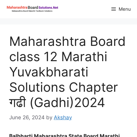
Skip
Menu
to
content
Maharashtra Board
class 12 Marathi
Yuvakbharati
Solutions Chapter
गढी (Gadhi)2024
June 26, 2024
by
Akshay
Balbharti Maharashtra State Board Marathi