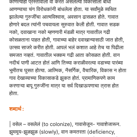
कोणत्याही प्रस्तावाला वा करत असलेल्या विकासाला बाधा
आणण्याचा चंग विरोधकांनी बांधलेला होता. या सर्वांमुळे व्यथित
झालेल्या गुरुजींचा आत्मविश्वास, अवसान ढासळत होते. गावात
होणारे बदल त्यांनी पचवायला सुरुवात केली होती. गावात सडक
नको, दवाखाना नको म्हणणारी मंडळी मात्र गावातील गढी
कोसळताना पाहत होती, गावाच्या बाहेर दवाखान्यासाठी जात होती,
उत्सव साजरे करीत होती. आपलं भलं कशात आहे तेच या पिढीला
समजत नव्हतं. गावातील भक्कम गढी आता कोसळत होती. वान
नदीचं पाणी आटत होतं आणि तिच्या कराळीवरल्या वडाच्या पारंब्या
भूमीतच घुसत होत्या. आत्मिक, नैसर्गिक, वैचारिक, विकास न होता
गाव देखाव्याच्या विकासाकडे झुकत होतं. प्रामाणिकपणे काम
करणाऱ्या बापू गुरुजींना मात्र या सर्व दिखाऊपणाचा त्रास होत
होता.
शब्दार्थ :
| वसेल – वसलेलं (to colonize), गावासेजून- गावाशेजारून.
झुममूय-झुळझुळ (slowly), वान कमतरता (deficiency,