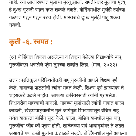
नाही. त्या आजारपणात मुलाचा मृत्यू झाला. संपतीनंतर मुलाचा मृत्यू
हे दुःख गुरुजी सहन करू शकले नव्हते. बोर्डिगमधील मुलंही त्यांच्या
गळ्यात पडून पडून रडत होती. मास्तरांचे दुःख मुलंही पाहू शकत
नव्हती.
कृती -६. स्वमत :
(अ) बोर्डिगात शिकत असलेल्या व शिकून गेलेल्या विद्यार्थ्याचे बापू
गुरुजींबद्दल असलेले प्रेम तुमच्या शब्दांत लिहा. (मार्च, २०२२)
उत्तर :प्रतिकूल परिस्थितीतही बापू गुरुजींनी आपले शिक्षण पूर्ण
केले. गावाच्या पाटलांनी त्यांना मदत केली. शिक्षण पूर्ण झाल्यावर ते
शहराकडे वळले नाहीत. आपल्या करियरसाठी त्यांनी ग्रामसेवा,
शिक्षणसेवा महत्त्वाची मानली. गावच्या मुलांसाठी त्यांनी गावात शाळा
काढली, खेड्यापाड्यातील मुले जागेमुळे शिक्षणापासून वंचित राहू
नयेत याकरता बोर्डिंग सुरू केले. शाळा, बोडिंग यांमधील मुलं बापू
गुरुजींचा जीव की प्राण होती. शाळेतल्या सर्व आघाड्यांवर ते लढत
असायचे पण कधी मुलांना कंटाळले नव्हते. बोर्डिंगमधील मुले आपल्या