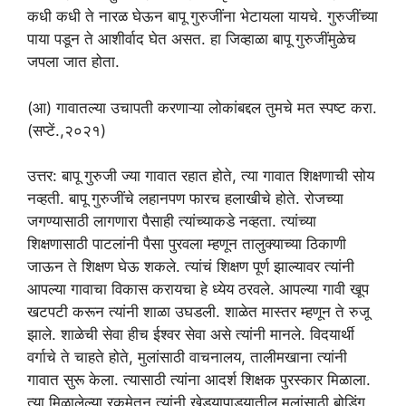
कधी कधी ते नारळ घेऊन बापू गुरुजींना भेटायला यायचे. गुरुजींच्या
पाया पडून ते आशीर्वाद घेत असत. हा जिव्हाळा बापू गुरुजींमुळेच
जपला जात होता.
(आ) गावातल्या उचापती करणाऱ्या लोकांबद्दल तुमचे मत स्पष्ट करा.
(सप्टें.,२०२१)
उत्तर: बापू गुरुजी ज्या गावात रहात होते, त्या गावात शिक्षणाची सोय
नव्हती. बापू गुरुजींचे लहानपण फारच हलाखीचे होते. रोजच्या
जगण्यासाठी लागणारा पैसाही त्यांच्याकडे नव्हता. त्यांच्या
शिक्षणासाठी पाटलांनी पैसा पुरवला म्हणून तालुक्याच्या ठिकाणी
जाऊन ते शिक्षण घेऊ शकले. त्यांचं शिक्षण पूर्ण झाल्यावर त्यांनी
आपल्या गावाचा विकास करायचा हे ध्येय ठरवले. आपल्या गावी खूप
खटपटी करून त्यांनी शाळा उघडली. शाळेत मास्तर म्हणून ते रुजू
झाले. शाळेची सेवा हीच ईश्वर सेवा असे त्यांनी मानले. विदयार्थी
वर्गाचे ते चाहते होते, मुलांसाठी वाचनालय, तालीमखाना त्यांनी
गावात सुरू केला. त्यासाठी त्यांना आदर्श शिक्षक पुरस्कार मिळाला.
त्या मिळालेल्या रकमेतून त्यांनी खेड्यापाड्यातील मुलांसाठी बोडिंग