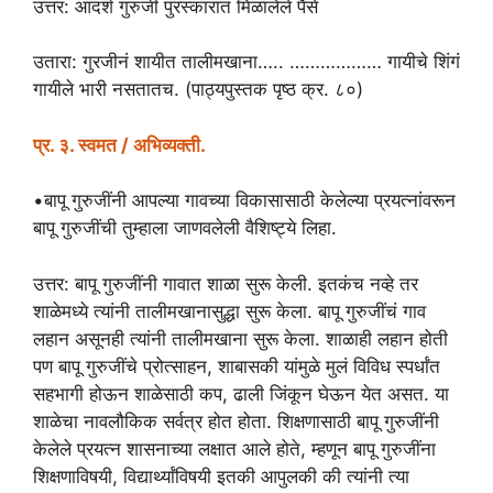
उत्तर: आदर्श गुरुजी पुरस्कारात मिळालेले पैसे
उतारा: गुरजीनं शायीत तालीमखाना….. ……………… गायीचे शिंगं
गायीले भारी नसतातच. (पाठ्यपुस्तक पृष्ठ क्र. ८०)
प्र. ३. स्वमत / अभिव्यक्ती.
•बापू गुरुजींनी आपल्या गावच्या विकासासाठी केलेल्या प्रयत्नांवरून
बापू गुरुजींची तुम्हाला जाणवलेली वैशिष्ट्ये लिहा.
उत्तर: बापू गुरुजींनी गावात शाळा सुरू केली. इतकंच नव्हे तर
शाळेमध्ये त्यांनी तालीमखानासुद्धा सुरू केला. बापू गुरुजींचं गाव
लहान असूनही त्यांनी तालीमखाना सुरू केला. शाळाही लहान होती
पण बापू गुरुजींचे प्रोत्साहन, शाबासकी यांमुळे मुलं विविध स्पर्धांत
सहभागी होऊन शाळेसाठी कप, ढाली जिंकून घेऊन येत असत. या
शाळेचा नावलौकिक सर्वत्र होत होता. शिक्षणासाठी बापू गुरुजींनी
केलेले प्रयत्न शासनाच्या लक्षात आले होते, म्हणून बापू गुरुजींना
शिक्षणाविषयी, विद्यार्थ्यांविषयी इतकी आपुलकी की त्यांनी त्या