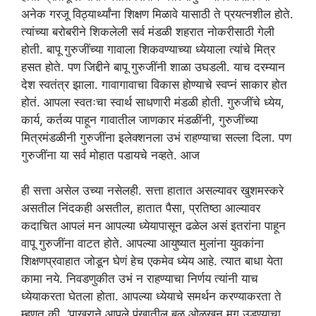
अनेक गरजू विठ्यार्थ्यांना शिक्षण मिळावे यासाठी ते प्रयत्नशील होते.
त्यांच्या बरोबरीने शिकलेली सर्व मंडळी शहरात नोकरीसाठी गेली
होती. बापू गुरुजींच्या गावाला शिकवण्याच्या ध्येयाला त्यांचे मित्र
हसत होते. पण जिद्दीने बापू गुरुजींनी शाळा उघडली. याच दरम्यान
देश स्वतंत्र झाला. गावागावाचा विकास होण्याचे स्वप्नं साकार होत
होतं. आपला स्वतःचा स्वार्थ साधणारी मंडळी होती. गुरुजींचे ध्येय,
कार्य, कर्तव्य पाहून गावातील जाणकार मंडळींनी, गुरुजींच्या
मित्रमंडळीनी गुरुजींना इलेक्शनला उभं राहण्याचा सल्ला दिला. पण
गुरुजींना या सर्व मोहात पडायचे नव्हते. आज
ही सत्ता असेल उच्या नसेलही. सत्ता हातात असल्यावर खुशमस्करे
असतील निंदकही असतील, हातात पैसा, प्रतिष्ठा आल्यावर
कदाचित आपलं मन आपल्या ध्येयापासून ढळेल असं इतरांना पाहून
वापू गुरुजींना वाटत होते. आपल्या आयुष्यात मुलांना युवकांना
शिक्षणप्रवाहात जोडून घेणं हेच एकमेव ध्येय आहे. त्यात बाधा येता
कामा नये. निवडणुकीत उभं न राहण्याचा निर्णय त्यांनी याच
ध्येयाकरता घेतला होता. आपल्या ध्येयाचे समर्थन करण्याकरता ते
म्हणत की, ‘पाखराने आपले पंखातील बळ ओळखून मग उडण्याचा