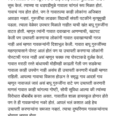
सुरू केलं. त्याच्या या धडपडीमुळे गावाला चांगलं रूप मिळत होतं.
गावाचं नाव होत होतं. पण ते गावातल्या काही लोकांना अजिबात
आवडत नव्हतं. गुरुजींचा लाडका विद्यार्थी संपती पटकीने मृत्यूमुखी
पडला. त्याला वेळेवर उपचार मिळाले नाहीत याची खंत बापू गुरुजींना
वाटत होती. म्हणून त्यांनी गावात दवाखाना आणण्याची, खटपट
केली पण उचापती करणाऱ्या लोकांनी गावात दवाखान्याची गरज
नाही असं म्हणत गावकऱ्यांनी दिशाभूल केली. गावात बापू गुरुजींच्या
महत्प्रयासाने पोस्ट आलं होतं पण या उचापती करणाऱ्या लोकांनी
पोस्टाची गरज नाही असं म्हणून चक्क त्या पोस्टाकडे दुर्लक्ष केलं.
गावात मराठी रस्ते बांधायची मोहीमही काढली गेली पण सडकेचा
गावाला काही उपयोग नाही असंच ही उचापती करणारी मंडळी म्हणत
राहिली. आपल्या गावाचा विकास होऊन ते समृद्ध गाव आदर्श गाव
म्हणून नावाजलं जावं असं बापू गुरुजींना वाटे पण उचापती करणारी
माणसं गावात काही चांगल्या गोष्टी, सोयी सुविधा आल्या की त्यांच्या
विरोधात बोंबाबोंब करत असत. गावातील शाळा हायस्कूल होणार होते
पण ते ही गावकऱ्यांना नको होतं. आपलं भलं कशात आहे हेच
उचापती करणाऱ्यांना समजत नव्हतं. त्याचा दुष्परिणाम गावकऱ्यांनाच
भोगावा लागत होता.