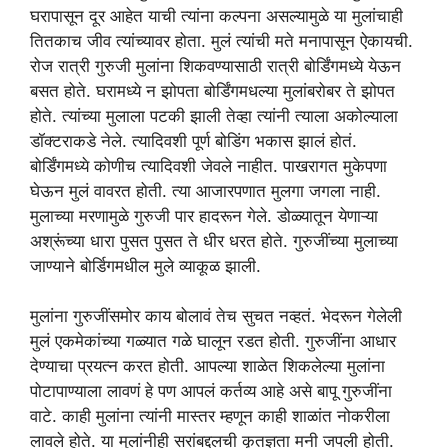
घरापासून दूर आहेत याची त्यांना कल्पना असल्यामुळे या मुलांचाही
तितकाच जीव त्यांच्यावर होता. मुलं त्यांची मते मनापासून ऐकायची.
रोज रात्री गुरुजी मुलांना शिकवण्यासाठी रात्री बोर्डिंगमध्ये येऊन
बसत होते. घरामध्ये न झोपता बोर्डिंगमधल्या मुलांबरोबर ते झोपत
होते. त्यांच्या मुलाला पटकी झाली तेव्हा त्यांनी त्याला अकोल्याला
डॉक्टराकडे नेले. त्यादिवशी पूर्ण बोडिंग भकास झालं होतं.
बोर्डिंगमध्ये कोणीच त्यादिवशी जेवले नाहीत. पाखरागत मुकेपणा
घेऊन मुलं वावरत होती. त्या आजारपणात मुलगा जगला नाही.
मुलाच्या मरणामुळे गुरुजी पार हादरून गेले. डोळ्यातून येणाऱ्या
अश्रूंच्या धारा पुसत पुसत ते धीर धरत होते. गुरुजींच्या मुलाच्या
जाण्याने बोर्डिगमधील मुले व्याकूळ झाली.
मुलांना गुरुजींसमोर काय बोलावं तेच सुचत नव्हतं. भेदरून गेलेली
मुलं एकमेकांच्या गळ्यात गळे घालून रडत होती. गुरुजींना आधार
देण्याचा प्रयत्न करत होती. आपल्या शाळेत शिकलेल्या मुलांना
पोटापाण्याला लावणं हे पण आपलं कर्तव्य आहे असे बापू गुरुजींना
वाटे. काही मुलांना त्यांनी मास्तर म्हणून काही शाळांत नोकरीला
लावले होते. या मुलांनीही सरांबद्दलची कृतज्ञता मनी जपली होती.