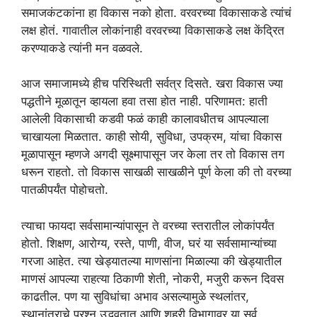
समाजकंटकांना हा विकास नको होता. वरवरच्या विकासाकडे त्यांचं
लक्ष होतं. गावातील लोकांनाही वरवरच्या विकासाकडे लक्ष केंद्रित
करण्याकडे त्यांनी मन वळवले.
आज समाजामध्ये हीच परिस्थिती सर्वत्र दिसते. खरा विकास ज्या
पद्धतीने मूळातून व्हायला हवा तसा होत नाही. परिणामत: हाती
आलेली विकासाची कडवी फळं काही कालावधीतच आपल्याला
चाखायला मिळतात. काही सोयी, सुविधा, उपक्रम, यांचा विकास
मूळापासून म्हणजे अगदी सूक्ष्मापासून जर केला तर तो विकास तग
धरून राहतो. तो विकास साखळी साखळीने पूर्ण केला की तो वरच्या
पातळीपर्यंत पोहोचतो.
त्याचा फायदा सर्वसामान्यांपासून ते वरच्या स्तरातील लोकांपर्यंत
होतो. शिक्षण, आरोग्य, रस्ते, पाणी, वीज, घरं या सर्वसामान्यांच्या
गरजा आहेत. त्या खेड्यातल्या माणसांना मिळाल्या की खेड्यातील
माणसं आपल्या राहत्या ठिकाणी शेती, नोकरी, मजुरी करून दिवस
काढतील. पण या सुविधांचा अभाव असल्यामुळे स्थलांतर,
स्थानांतराचे प्रश्न उद्भवतात आणि शहरी विभागावर या सर्व