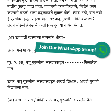
पाच-सहा फुटाची त्याची उंची होती. पण तो आता स्वतःला त्या
मातीत फुलवू पाहत होता. गावामध्ये प्रामाणिकपणे, निष्ठेने काम
करणारी मंडळी आता वृद्धत्वाकडे झुकत होती. त्याचे गढी, वान नदी
हे प्रतीक म्हणून पाहता येईल तर बापू गुरुजींना विरोध करणारी
तरुण मंडळी हे वडाचे प्रतीक म्हणून या कथेत येतात.
(आ) उचापती करणाऱ्या माणसांचं धोरण-
उत्तरः मले पा अन् फुलं वहा.
Join Our WhatsApp Group!
प्र. २. (अ) बापू गुरुजींना सरकारकडून••••••••मिळालेला
मान.
उत्तर: बापू गुरुजींना सरकारकडून आदर्श शिक्षक / आदर्श गुरुजी
मिळालेला मान.
(आ) वाचनालयात / बोर्डिंगसाठी बापू गुरुजींनी वापरलेले पैसे