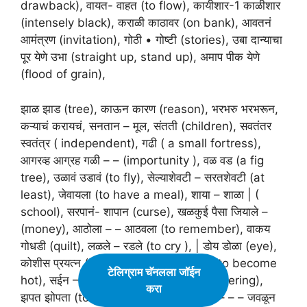
drawback), वायत- वाहत (to flow), कायीशार-1 काळीशार
(intensely black), कराळी काठावर (on bank), आवतनं
आमंत्रण (invitation), गोठी • गोष्टी (stories), उबा दान्याचा
पूर येणे उभा (straight up, stand up), अमाप पीक येणे
(flood of grain),
झाळ झाड (tree), काऊन कारण (reason), भरभरु भरभरून,
कऱ्याचं करायचं, सनतान – मूल, संतती (children), सवतंतर
स्वतंत्र ( independent), गढी ( a small fortress),
आगरव्ह आग्रह गळी – – (importunity ), वळ वड (a fig
tree), उळावं उडावं (to fly), सेल्याशेवटी – सरतशेवटी (at
least), जेवायला (to have a meal), शाया – शाळा | (
school), सरपानं- शापान (curse), खळकुई पैसा जियाले –
(money), आठोला – – आठवला (to remember), वाकय
गोधडी (quilt), लळले – रडले (to cry ), | डोय डोळा (eye),
कोशीस प्रयत्न ( an effort), तपेल तापलेल्या (to become
टेलिग्राम चॅनलला जॉईन
hot), सईन – | (crow), कुठूठूल्ल | सहन ( suffering),
करा
झपत झोपता (to sleep), सेजून कावळा – – – – – – जवळून