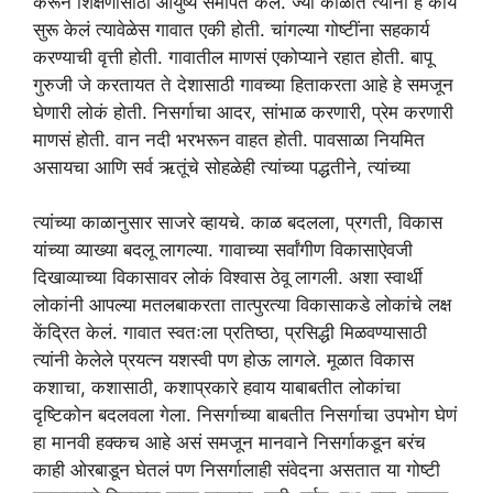
करून शिक्षणासाठी आयुष्य समर्पित केलं. ज्या काळात त्यांनी हे कार्य
सुरू केलं त्यावेळेस गावात एकी होती. चांगल्या गोष्टींना सहकार्य
करण्याची वृत्ती होती. गावातील माणसं एकोप्याने रहात होती. बापू
गुरुजी जे करतायत ते देशासाठी गावच्या हिताकरता आहे हे समजून
घेणारी लोकं होती. निसर्गाचा आदर, सांभाळ करणारी, प्रेम करणारी
माणसं होती. वान नदी भरभरून वाहत होती. पावसाळा नियमित
असायचा आणि सर्व ऋतूंचे सोहळेही त्यांच्या पद्धतीने, त्यांच्या
त्यांच्या काळानुसार साजरे व्हायचे. काळ बदलला, प्रगती, विकास
यांच्या व्याख्या बदलू लागल्या. गावाच्या सर्वांगीण विकासाऐवजी
दिखाव्याच्या विकासावर लोकं विश्वास ठेवू लागली. अशा स्वार्थी
लोकांनी आपल्या मतलबाकरता तात्पुरत्या विकासाकडे लोकांचे लक्ष
केंद्रित केलं. गावात स्वतःला प्रतिष्ठा, प्रसिद्धी मिळवण्यासाठी
त्यांनी केलेले प्रयत्न यशस्वी पण होऊ लागले. मूळात विकास
कशाचा, कशासाठी, कशाप्रकारे हवाय याबाबतीत लोकांचा
दृष्टिकोन बदलवला गेला. निसर्गाच्या बाबतीत निसर्गाचा उपभोग घेणं
हा मानवी हक्कच आहे असं समजून मानवाने निसर्गाकडून बरंच
काही ओरबाडून घेतलं पण निसर्गालाही संवेदना असतात या गोष्टी