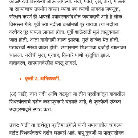
काळापरत्वे विसरल्या जाऊ लागल्या. नदी, पर्वत, वृक्ष, वारा, पाऊस
या साऱ्यांचाच उपभोग करून घ्यावा पण त्याची लागवड जपणूक,
संरक्षण करणं ही आपली पर्यावरणासंदर्भात जबाबदारी आहे हे लोक
विसरून गेले. पूर्वी ज्या नदीला कधीमधी पूर यायचा त्या नदीला
वरचेवर पूर यायला लागला होता. पूर्वी शाळेसाठी मुलं तालुक्याला
जात होती. आता गावोगावी शाळा झाल्या. मुलं शाळेत येत होती.
पटावरची संख्या वाढत होती. त्याप्रमाणे शिक्षणाचा दर्जाही खालावत
चालला. नदीची मृदा, प्रवाह, किनारे पाणी प्रदूषित झालं.
वातावरण, तापमानदेखील बदलू लागलं.
कृती ७. अभिव्यक्ती.
(अ) ‘गढी’, ‘वान नदी’ आणि ‘वटवृक्ष’ या तीन प्रतीकांतून गावातील
स्थित्यंतराचे दर्शन कशाप्रकारे घडवले आहे, ते प्रत्येकी एकेका
उदाहरणाद्वारे स्पष्ट करा.
उत्तर: ‘गढी’ या कथेतून प्रतिमा इंगोले यांनी समाजातील चांगल्या
वाईट स्थित्यंतराचे दर्शन घडवलं आहे. बापू गुरुजी या पात्रासोबत