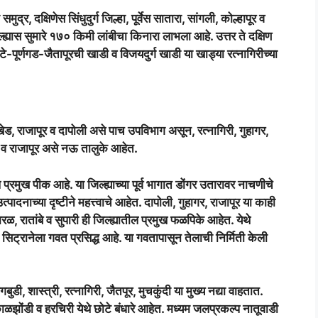
द्र, दक्षिणेस सिंधुदुर्ग जिल्हा, पूर्वेस सातारा, सांगली, कोल्हापूर व
्ह्यास सुमारे १७० किमी लांबीचा किनारा लाभला आहे. उत्तर ते दक्षिण
ूर्णगड-जैतापूरची खाडी व विजयदुर्ग खाडी या खाड्या रत्नागिरीच्या
खेड, राजापूर व दापोली असे पाच उपविभाग असून, रत्नागिरी, गुहागर,
े व राजापूर असे नऊ तालुके आहेत.
ल प्रमुख पीक आहे. या जिल्ह्याच्या पूर्व भागात डोंगर उतारावर नाचणीचे
पादनाच्या दृष्टीने महत्त्वाचे आहेत. दापोली, गुहागर, राजापूर या काही
, रातांबे व सुपारी ही जिल्ह्यातील प्रमुख फळपिके आहेत. येथे
 सिट्रानेला गवत प्रसिद्ध आहे. या गवतापासून तेलाची निर्मिती केली
जगबुडी, शास्त्री, रत्नागिरी, जैतपूर, मुचकुंदी या मुख्य नद्या वाहतात.
ळझोंडी व हरचिरी येथे छोटे बंधारे आहेत. मध्यम जलप्रकल्प नातूवाडी