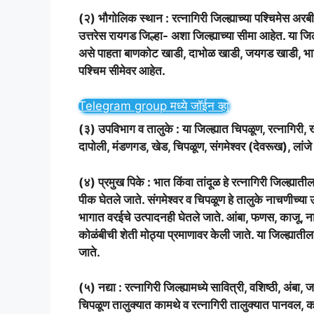
(२) भौगोलिक स्थान : रत्नागिरी जिल्ह्याच्या पश्चिमेस अरबी समु
उत्तरेस रायगड जिल्हा- अशा जिल्ह्याच्या सीमा आहेत. या जिल
असे पाहता बाणकोट खाडी, दाभोळ खाडी, जयगड खाडी, भाटे-प
पश्चिम सीमेवर आहेत.
Telegram group मध्ये जॉईन व्हा
(३) उपविभाग व तालुके : या जिल्ह्यात चिपळूण, रत्नागिरी, 
दापोली, मंडणगड, खेड, चिपळूण, संगमेश्वर (देवरूख), लांज
(४) प्रमुख पिके : भात किंवा तांदूळ हे रत्नागिरी जिल्ह्याती
पीक घेतले जाते. संगमेश्वर व चिपळूण हे तालुके नाचणीच्या उत्
भागात वरईचे उत्पादनही घेतले जाते. आंबा, फणस, काजू, नारळ
कोळंबीची शेती मोठ्या प्रमाणावर केली जाते. या जिल्ह्यातील
जाते.
(५) नद्या : रत्नागिरी जिल्ह्यामध्ये सावित्री, वशिष्ठी, अंबा, 
चिपळूण तालुक्यात कामथे व रत्नागिरी तालुक्यात पानवल, का