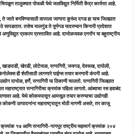
चिपळूण तालुक्यात पोफळी येथे जलविद्युत निर्मिती केंद्र कार्यरत आहे.
, ते जाते बनविण्यासाठी वापरला जाणारा कुरूंद दगड हा याच जिल्ह्यात
ाठे सापडतात. तसेच मालगुंड ते पूर्णगड यादरम्यान किनारी प्रदेशात
े अणुविद्युत प्रकल्प प्रस्तावित आहे. दाभोळजवळ एनरॉन या बहुराष्ट्रीय
ळी, खाडपाडी, खेरडी, लोटेमाळ, रत्नागिरी, जयगड, देवरूख, दापोली,
ोलेक्स ही शेतीसाठी लागणारे पाईप्स तयार करणारी कंपनी आहे.
द्योग दाभोळ, हर्णे, रत्नागिरी या ठिकाणी चालतो. रत्नागिरी जिल्ह्यात
त महाराष्ट्रात रत्नागिरीचा क्रमांक पहिला लागतो. आंब्याचा रस हवाबंद
 प्रमाणावर आहे. येथे कोकमपासून आमसूल तयार करण्याचा उद्योगही
ोकणी उत्पादनांना महाराष्ट्रातून मोठी मागणी असते, तर काजू
्ग क्रमांक १७ आणि रत्नागिरी-नागपूर राष्ट्रीय महामार्ग क्रमांक २०४
आहे. या जिल्ह्यातील वैभवसंपन्न प्राचीन बंदर दाभोळ आहे. भारताच्या