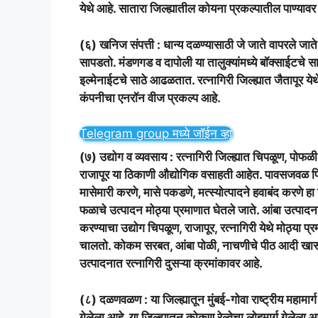
येथे आहे. सातारा जिल्ह्यातील कोयना प्रकल्पातील पाण्यावर 
(६) खनिज संपत्ती : धान्य दळण्यासाठी जे जाते वापरले जाते
सापडतो. मंडणगड व दापोली या तालुक्यांमध्ये बॉक्साईटचे स
इल्मेनाईटचे साठे आढळतात. रत्नागिरी जिल्ह्यात जैतापूर येथ
कंपनीचा एनरॉन वीज प्रकल्प आहे.
Telegram group मध्ये जॉईन व्हा
(७) उद्योग व व्यवसाय : रत्नागिरी जिल्ह्यात चिपळूण, पोफ
राजापूर या ठिकाणी औद्योगिक वसाहती आहेत. पावसजवळ फिन
मासेमारी करणे, मासे पकडणे, मत्स्योत्पादने हवाबंद करणे हा उ
फळाचे उत्पादन मोठ्या प्रमाणात घेतले जाते. आंबा उत्पादना
करण्याचा उद्योग चिपळूण, राजापूर, रत्नागिरी येथे मोठ्या
चालतो. कोकम सरबत, आंबा पोळी, नाचणीचे पीठ आदी खास क
उत्पादनात रत्नागिरी दुसऱ्या क्रमांकावर आहे.
(८) दळणवळण : या जिल्ह्यातून मुंबई-गोवा राष्ट्रीय महामार
गेलेला आहे. या जिल्ह्यातून कोकण रेल्वेचा लोहमार्ग गेलेला 