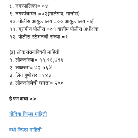
८. नगरपालिका= ०४
९. नगरपंचायत =०२(मालेगाव, मानोरा)
१०. पोलीस आयुक्तालय =०० आयुक्तालय नाही
११. ग्रामीण पोलीस =०१ वाशीम पोलीस अधीक्षक
१२. पोलीस स्टेशनची संख्या =९
(इ) लोकसंख्याविषयी माहिती
१. लोकसंख्या= ११,९६,७१४
२. साक्षरता= ७२.५६%
३. लिंग गुणोत्तर =९४३
४. लोकसंख्येची घनता= २५०
हे पण वाचा >>
गोंदिया जिल्हा माहिती
वर्धा जिल्हा माहिती