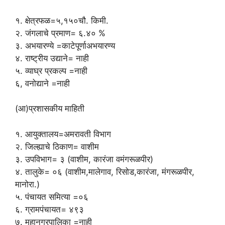
१. क्षेत्रफळ=५,१५०चौ. किमी.
२. जंगलाचे प्रमाण= ६.४० %
३. अभयारण्ये =काटेपूर्णाअभयारण्य
४. राष्ट्रीय उद्याने= नाही
५. व्याघ्र प्रकल्प =नाही
६, वनोद्याने =नाही
(आ)प्रशासकीय माहिती
१. आयुक्तालय=अमरावती विभाग
२. जिल्ह्याचे ठिकाण= वाशीम
३. उपविभाग= ३ (वाशीम, कारंजा वमंगरूळपीर)
४. तालुके= ०६ (वाशीम,मालेगाव, रिसोड,कारंजा, मंगरूळपीर,
मानोरा.)
५. पंचायत समित्या =०६
६. ग्रामपंचायत= ४९३
७. महानगरपालिका =नाही