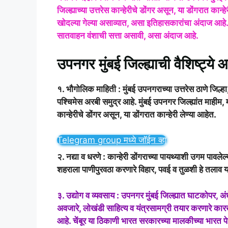
जिल्ह्याच्या उत्तरेस कान्हेरीचे डोंगर असून, या डोंगरात कान
खोदल्या गेल्या असाव्यात, असा इतिहासकारांचा अंदाज आहे
सातवाहन वंशाची सत्ता असावी, असा अंदाज आहे.
उपनगर मुंबई जिल्ह्याची वैशिष्ट्ये
१. भौगोलिक माहिती : मुंबई उपनगराच्या उत्तरेस ठाणे जिल्हा,
पश्चिमेस अरबी समुद्र आहे. मुंबई उपनगर जिल्ह्यांत माहीम,
कान्हेरीचे डोंगर असून, या डोंगरात कान्हेरी लेण्या आहेत.
Telegram group मध्ये जॉईन व्हा
२. नद्या व धरणे : कान्हेरी डोंगराच्या पायथ्याशी उगम पावले
शहराला पाणीपुरवठा करणारे विहार, पवई व तुळशी हे तलाव य
३. उद्योग व व्यवसाय : उपनगर मुंबई जिल्ह्यात घाटकोपर, अ
अवजारे, लोखंडी साहित्य व यंत्रसामग्री तयार करणारे कारखान
आहे. चेंबूर या ठिकाणी भारत सरकारच्या मालकीच्या भारत पेट्