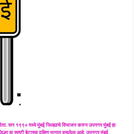
 होता. सन १९९० मध्ये मुंबई जिल्ह्याचे विभाजन करुन उपनगर मुंबई हा
्हा हा साष्टी बेटाच्या दक्षिण भागात वसलेला आहे. उपनगर मुंबई