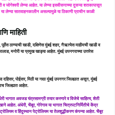
्हेरी व जोगेश्वरी लेण्या आहेत. या लेण्या इसवीसनाच्या दुसऱ्या शतकापासून
. या लेण्या सातवाहनकालीन असल्यामुळे या ठिकाणी प्राचीन काळी
 आणि माहिती
 पूर्वेस ठाण्याची खाडी, दक्षिणेस मुंबई शहर, नैऋत्येस माहीमची खाडी व
 मालाड, मनोरी या प्रमुख खाड्या आहेत. मुंबई उपनगराच्या उत्तरेस
ल्या दहिसर, पोईसर, मिठी या नद्या मुंबई उपनगर जिल्ह्यात असून, मुंबई
ाच जिल्ह्यात आहेत.
ंधेरी भागात अवजड यंत्रसामग्री तयार करणारे व विजेचे साहित्य, शेती
े आहेत. अंधेरी, चेंबूर, गोरेगाव या भागात चित्रपटनिर्मितीचे केंद्र
रोलियम व हिंदुस्थान पेट्रोलियम या तेलशुद्धीकरण कंपन्या आहेत. चेंबूर