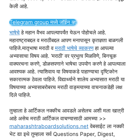
केली आहे.
Telegram group मध्ये जॉईन व्हा
भाषेचे
हे महान वैभव आपल्यापर्यंत येऊन पोहोचले आहे.
महाराष्ट्राबद्दल व मराठीबद्दल आपण मनापासून कृतज्ञता बाळगली
पाहिजे.मातृभाषा मराठी व
मराठी भाषेचे व्याकरण
हा आपल्या
अभ्यासाचा विषय आहे. ‘मराठी’ वर प्रभुत्व मिळविणे, बिनचूक
वाक्यरचना करणे, डोळसपणाने भाषेचा उपयोग करणे हे आपल्याला
आवश्यक आहे. त्याशिवाय या विषयाकडे पाहाण्याचा दृष्टिकोन
सकारात्मक ठेवला पाहिजे. विद्यार्थ्याने शालेय अभ्यासात मराठी या
विषयाच्या अभ्यासाबरोबरच मराठी वाङ्मयाच्या वाचनाकडेही लक्ष
दिले पाहिजे.
तुम्हाला हे आर्टिकल नक्कीच आवडले असेलच अशी मला खात्री
आहे असेच मराठी आर्टिकल वाचण्यासाठी आमच्या >>
maharashtraboardsolutions.net
वेबसाईट ला नक्की
भेट द्या इथे तुम्हाला सर्व Questions Paper, Digest,